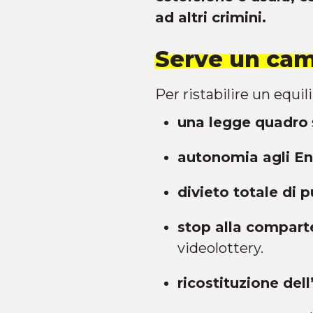
ad altri crimini.
Serve un camb
Per ristabilire un equil
una legge quadro
autonomia agli Ent
divieto totale di p
stop alla compart
videolottery.
ricostituzione del