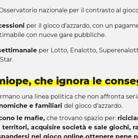
’Osservatorio nazionale per il contrasto al gioc
cessioni
per il gioco d’azzardo, con un paga
stimabile con nuove gare pubbliche.
 settimanale
per Lotto, Enalotto, Superenalott
Star.
 miope, che ignora le cons
rmano una linea politica che non affronta ser
conomiche e familiari
del gioco d’azzardo.
cono le mafie,
che trovano spazio per:
ricicl
territori, acquisire società e sale giochi, 
spandersi nel gioco online,ottenere pene p