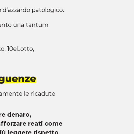
o d’azzardo patologico.
mento una tantum
o, 10eLotto,
eguenze
iamente le ricadute
are denaro,
rafforzare reati come
iù leggere rispetto