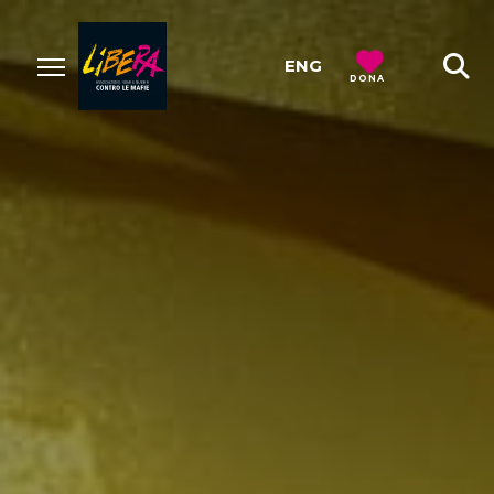
ENG
DONA