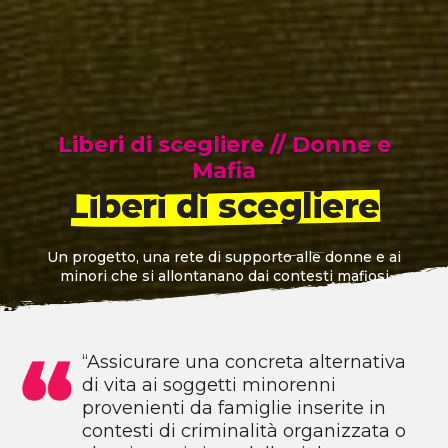
Liberi di scegliere
//
Donne e
Mafia
Liberi di scegliere
Un progetto, una rete di supporto alle donne e ai
minori che si allontanano dai contesti mafiosi
“Assicurare una concreta alternativa
di vita ai soggetti minorenni
provenienti da famiglie inserite in
contesti di criminalità organizzata o