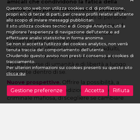
amicali che condividono la fatica della
Questo sito web non utilizza cookies c.d. di profilazione,
scuola o del primo inserimento lavorativo
,
propri e/o di terze di parti, per creare profili relativi all'utente
presenza di associazioni o gruppi di persone
allo scopo di inviare messaggi pubblicitari.
disposti ad accompagnare con empatia ed
Il sito utilizza cookies tecnici e di Google Analytics, utili a
migliorare l'esperienza di navigazione dell'utente e ad
umanità questi percorsi di nuovo inizio,
effettuare analisi statistiche in forma anonima.
presenze amicali che sono
Se non si accetta l'utilizzo dei cookies analytics, non verrà
determinanti affinché i ragazzi e gli adulti,
tenuta traccia del comportamento dell'utente.
coinvolti nel Progetto, possano attingere a
Chiudendo questo avviso non presti il consenso ai cookies di
tracciamento.
quelle risorse di umanità e di libertà a lungo
Per ulteriori informazioni sui cookies presenti su questo sito
nascoste dentro di se.
clicca qui
Nuove prospettive.
Offrire la possibilità, a
persone che sono condizionate dalla cultura
Gestione preferenze
Accetta
Rifiuta
criminale mafiosa, di scegliere se cambiare
vita: è questo un progetto che per noi ha un
sogno implicito, quello che Istituzioni, Società
Civile, e le nostre stesse comunità, si chiedano
la concreta disponibilità di favorire il futuro di
un nuovo paese.
Costruire insieme un paese