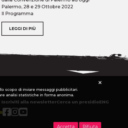
Palermo, 28 e 29 Ottobre 2022
par
Il Programma
riu
LEGGI DI PIÙ
allo scopo di inviare messaggi pubblicitari.
are analisi statistiche in forma anonima.
Iscriviti alla newsletter
Cerca un presidio
ENG
s
Accetta
Rifiuta