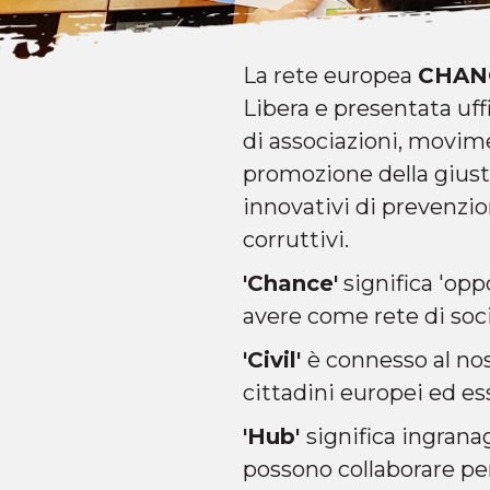
La rete europea
CHANC
Libera e presentata uff
di associazioni, movim
promozione della giusti
innovativi di prevenzio
corruttivi.
'Chance'
significa 'opp
avere come rete di soci
'Civil'
è connesso al no
cittadini europei ed es
'Hub'
significa ingrana
possono collaborare pe