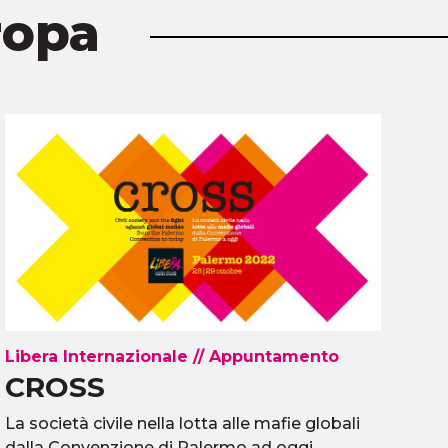
ropa
Libera Internazionale
//
Appuntamento
Pr
CROSS
R
La società civile nella lotta alle mafie globali
Un 
dalla Convenzione di Palermo ad oggi
fon