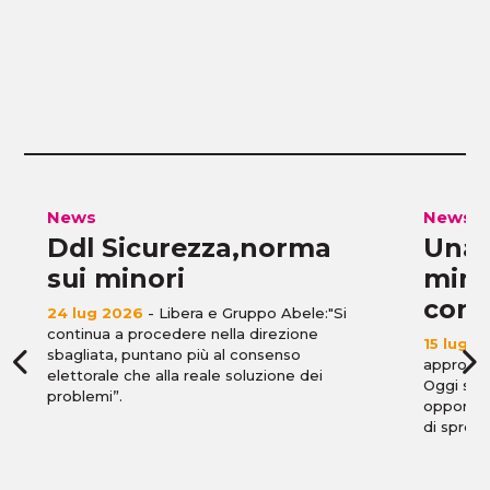
News
News
Ddl Sicurezza,norma
Una 
sui minori
mino
cont
24 lug 2026
- Libera e Gruppo Abele:"Si
continua a procedere nella direzione
15 lug 2
sbagliata, puntano più al consenso
approvat
elettorale che alla reale soluzione dei
Oggi si a
problemi”.
opportun
di spreca