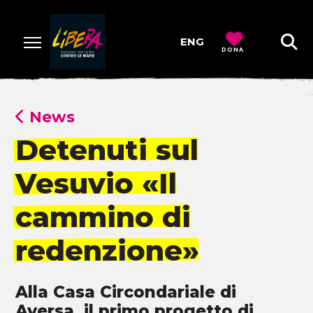
ENG
DONA
News
Detenuti sul
Vesuvio «Il
cammino di
redenzione»
Alla Casa Circondariale di
Aversa, il primo progetto di