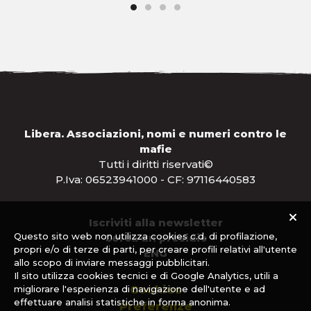
Libera. Associazioni, nomi e numeri contro le
mafie
Tutti i diritti riservati©
P.Iva: 06523941000 - CF: 97116440583
Iscriviti alla newsletter
Questo sito web non utilizza cookies c.d. di profilazione,
Cerca un presidio
propri e/o di terze di parti, per creare profili relativi all'utente
ENG
allo scopo di inviare messaggi pubblicitari.
Il sito utilizza cookies tecnici e di Google Analytics, utili a
migliorare l'esperienza di navigazione dell'utente e ad
Cookies
effettuare analisi statistiche in forma anonima.
Preferenze