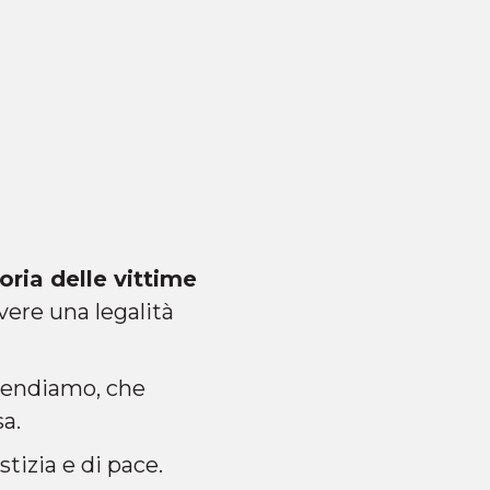
ia delle vittime
ere una legalità
rrendiamo, che
sa.
stizia e di pace.