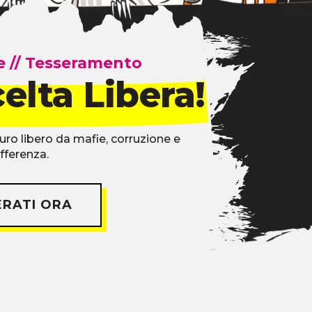
re
//
Tesseramento
elta Libera!
uro libero da mafie, corruzione e
ifferenza.
ERATI ORA