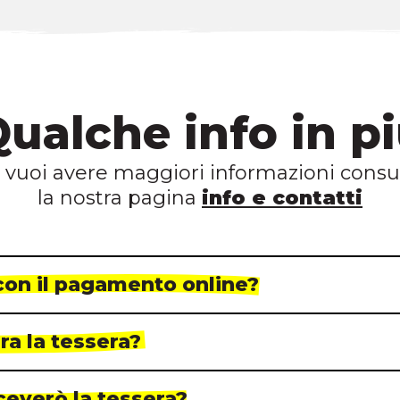
ualche info in p
 vuoi avere maggiori informazioni consu
la nostra pagina
info e contatti
con il pagamento online?
a la tessera?
everò la tessera?