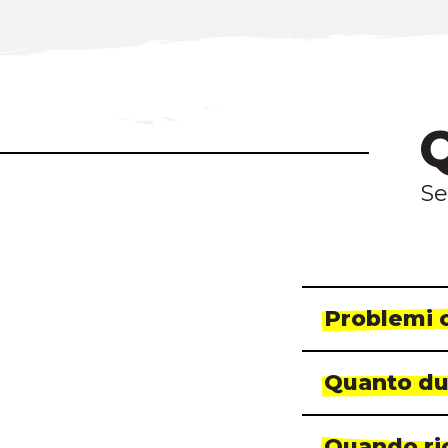
Q
Se
Problemi 
Quanto dur
Quando ric