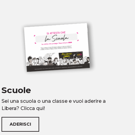
Scuole
S
Sei una scuola o una classe e vuoi aderire a
Sei
Libera? Clicca qui!
Cli
ADERISCI