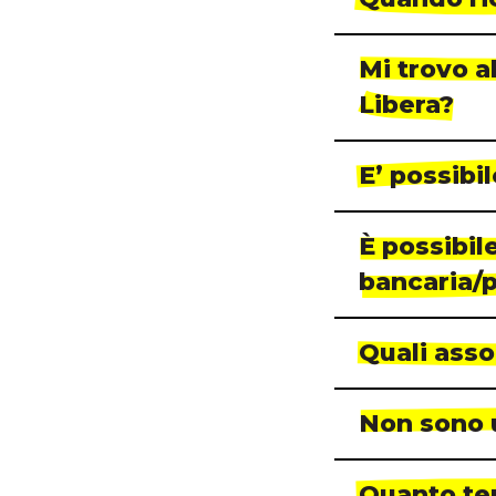
Mi trovo a
Libera?
E’ possibi
È possibil
bancaria/
Quali asso
Non sono 
Quanto tem