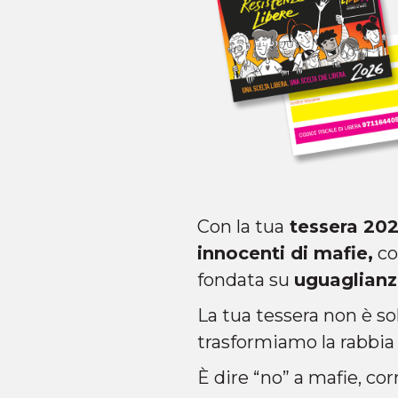
Con la tua
tessera 20
innocenti di mafie,
co
fondata su
uguaglianza
La tua tessera non è so
trasformiamo la rabbia 
È dire “no” a mafie, cor