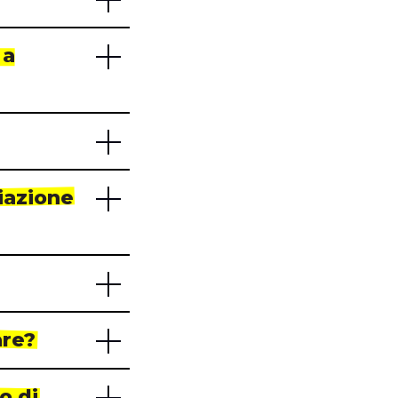
 a
liazione
are?
o di