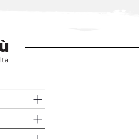
iù
lta