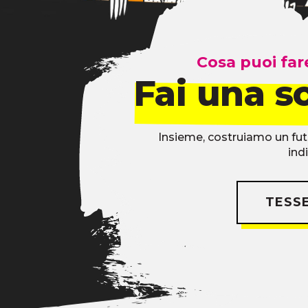
Cosa puoi fa
Fai una sc
Insieme, costruiamo un fut
ind
TESS