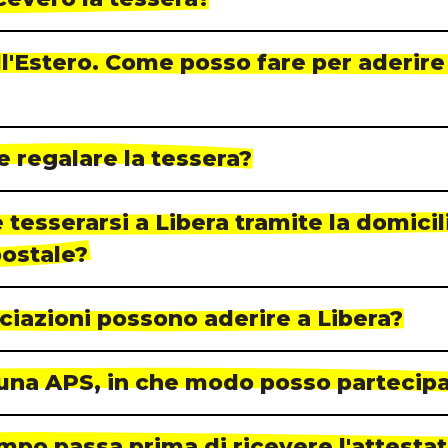
ll'Estero. Come posso fare per aderire
le regalare la tessera?
e tesserarsi a Libera tramite la domici
postale?
ciazioni possono aderire a Libera?
una APS, in che modo posso partecip
po passa prima di ricevere l'attestat