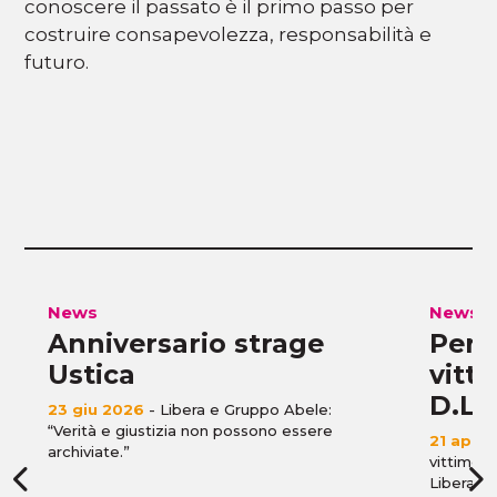
conoscere il passato è il primo passo per
costruire consapevolezza, responsabilità e
futuro.
News
News
Anniversario strage
Perme
Ustica
vitt
D.L.
23 giu 2026
- Libera e Gruppo Abele:
“Verità e giustizia non possono essere
21 apr 
archiviate.”
vittime i
Libera e