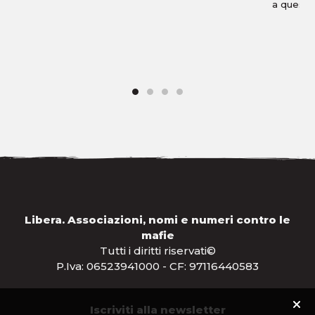
a questa
Libera. Associazioni, nomi e numeri contro le
mafie
Tutti i diritti riservati©
P.Iva: 06523941000 - CF: 97116440583
Iscriviti alla newsletter