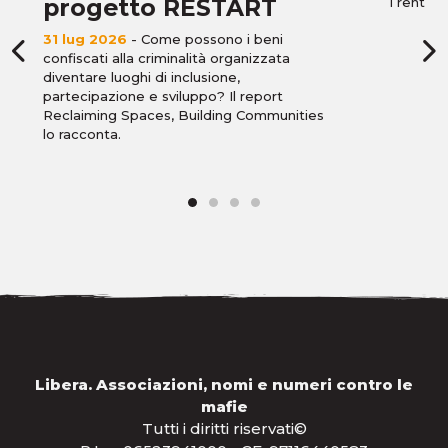
progetto RESTART
Trent’anni
31 lug 2026
- Come possono i beni
confiscati alla criminalità organizzata
diventare luoghi di inclusione,
partecipazione e sviluppo? Il report
Reclaiming Spaces, Building Communities
lo racconta.
Libera. Associazioni, nomi e numeri contro le
mafie
Tutti i diritti riservati©