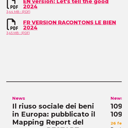
EN version: Let's tell the good
2024
3,44 MB - [PDF]
FR VERSION RACONTONS LE BIEN
2024
3,45 MB - [PDF]
News
News
Il riuso sociale dei beni
109 
in Europa: pubblicato il
109
Mapping Report del
26 feb 