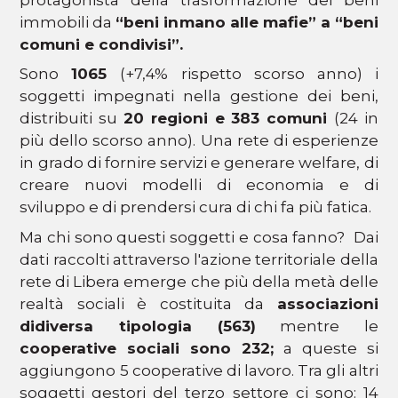
immobili da
“beni in
mano alle mafie” a “beni
comuni e condivisi”.
Sono
1065
(+7,4% rispetto scorso anno) i
soggetti impegnati nella gestione dei beni,
distribuiti su
20 regioni e 383 comuni
(24 in
più dello scorso anno). Una rete di esperienze
in grado di fornire servizi e generare welfare, di
creare nuovi modelli di economia e di
sviluppo e di prendersi cura di chi fa più fatica.
Ma chi sono questi soggetti e cosa fanno? Dai
dati raccolti attraverso l'azione territoriale della
rete di Libera emerge che più della metà delle
realtà sociali è costituita da
associazioni
di
diversa tipologia (563)
mentre le
cooperative sociali sono 232;
a queste si
aggiungono 5 cooperative di lavoro. Tra gli altri
soggetti gestori del terzo settore ci sono: 14