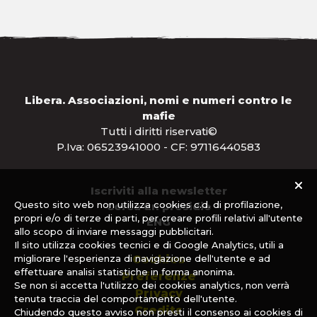
Libera. Associazioni, nomi e numeri contro le
mafie
Tutti i diritti riservati©
P.Iva: 06523941000 - CF: 97116440583
Iscriviti alla newsletter
Questo sito web non utilizza cookies c.d. di profilazione,
Cerca un presidio
propri e/o di terze di parti, per creare profili relativi all'utente
ENG
allo scopo di inviare messaggi pubblicitari.
Il sito utilizza cookies tecnici e di Google Analytics, utili a
Cookies
migliorare l'esperienza di navigazione dell'utente e ad
effettuare analisi statistiche in forma anonima.
Preferenze
Se non si accetta l'utilizzo dei cookies analytics, non verrà
Privacy
tenuta traccia del comportamento dell'utente.
Credits
Chiudendo questo avviso non presti il consenso ai cookies di