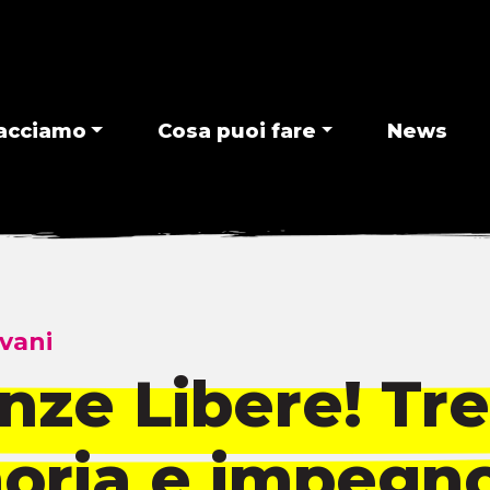
acciamo
Cosa puoi fare
News
vani
nze Libere! Tre
oria e impegn