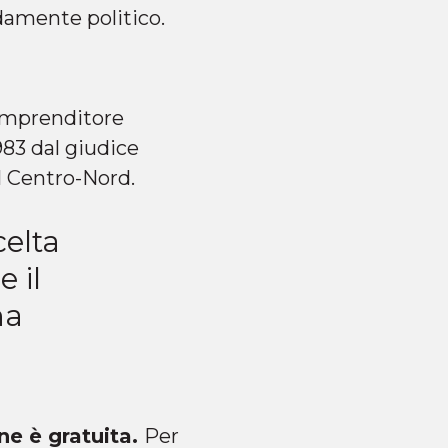
damente politico.
’imprenditore
983 dal giudice
el Centro-Nord.
celta
e il
na
one è gratuita.
Per