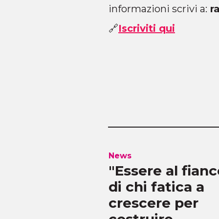
informazioni scrivi a:
ra
🔗
Iscriviti qui
News
uno
"Essere al fian
ale dei
di chi fatica a
: il
crescere per