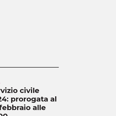
s
News
vizio civile
Un kit didat
4: prorogata al
per educare 
febbraio alle
contrasto ai