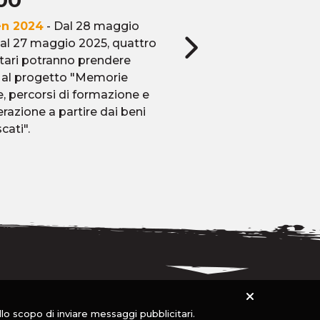
00
linguaggi d'
en 2024
- Dal 28 maggio
27 nov 2023
- "Effetto
al 27 maggio 2025, quattro
Cambiamo le parole p
tari potranno prendere
cambiare il mondo”
 al progetto "Memorie
e, percorsi di formazione e
erazione a partire dai beni
cati".
allo scopo di inviare messaggi pubblicitari.