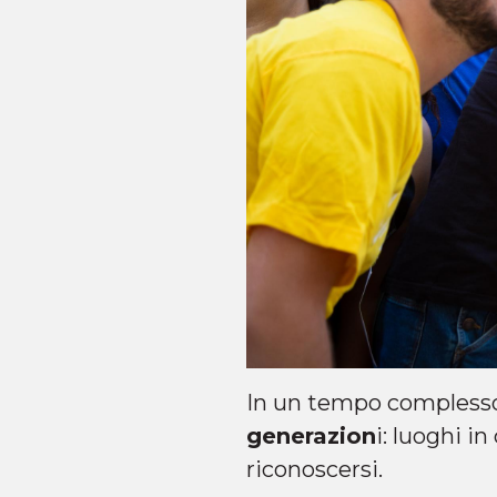
In un tempo complesso 
generazion
i: luoghi i
riconoscersi.