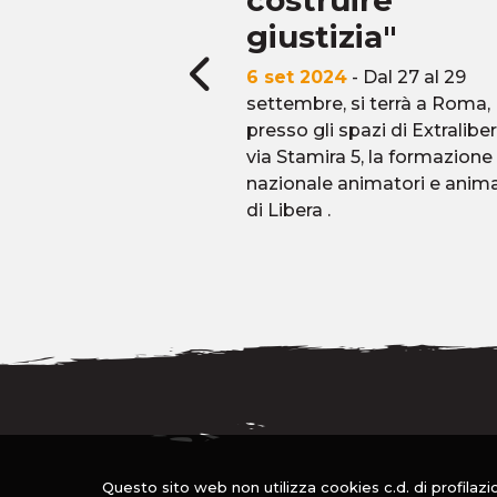
ramma
costruire
giustizia"
2
- All’ombra della
truiamo il presente! Dal
6 set 2024
- Dal 27 al 29
al 4 settembre
settembre, si terrà a Roma,
). Ecco il programma.
presso gli spazi di Extraliber
amo!
via Stamira 5, la formazione
nazionale animatori e anima
di Libera .
Questo sito web non utilizza cookies c.d. di profilazion