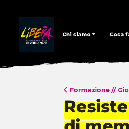
Chi siamo
Cosa f
Formazione
//
Gio
Resiste
di mem