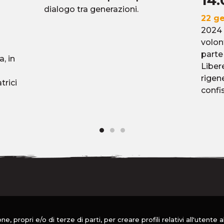
14:
dialogo tra generazioni.
22 g
2024 
volon
parte
a, in
Liber
rigen
trici
confis
e, propri e/o di terze di parti, per creare profili relativi all'utente 