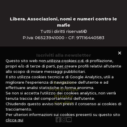
Libera. Associazioni, nomi e numeri contro le
mafie
Tutti i diritti riservati©
P.Iva: 06523941000 - CF: 97116440583
Iscriviti alla newsletter
Questo sito web non utilizza cookies c.d. di profilazione,
Cerca un presidio
propri e/o di terze di parti, per creare profili relativi all'utente
ENG
allo scopo di inviare messaggi pubblicitari.
Il sito utilizza cookies tecnici e di Google Analytics, utili a
migliorare l'esperienza di navigazione dell'utente e ad
Cookies
effettuare analisi statistiche in forma anonima.
Preferenze
Se non si accetta l'utilizzo dei cookies analytics, non verrà
Privacy
tenuta traccia del comportamento dell'utente.
Credits
Chiudendo questo avviso non presti il consenso ai cookies di
tracciamento.
Per ulteriori informazioni sui cookies presenti su questo sito
clicca qui