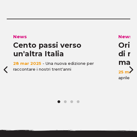
News
News
Cento passi verso
Orizz
un'altra Italia
di r
mafi
28 mar 2025
- Una nuova edizione per
raccontare i nostri trent'anni
25 mar 
aprile su