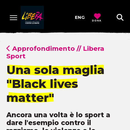
ENG
DONA
Approfondimento
//
Libera
Sport
Una sola maglia
"Black lives
matter"
Ancora una volta è lo sport a
dare l'esempio contro il